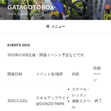
コ
GATAGOTOBOX
ン
Event Support & Supply
テ
ン
ツ
メニュー
へ
ス
キ
EVENTS 2015
ッ
2015年のGB主催・関連イベント予定などです。
プ
詳細
開催日時
イベント名/場所
内容
ペー
ジ
スクール・
レッスン
スキルアップライド
2015.3.1(日)
終了
体験スクー
@GONZO PARK
ル