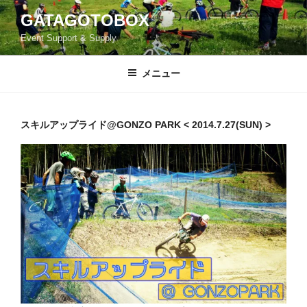
コ
GATAGOTOBOX
ン
Event Support & Supply
テ
ン
ツ
メニュー
へ
ス
キ
スキルアップライド@GONZO PARK < 2014.7.27(SUN) >
ッ
プ