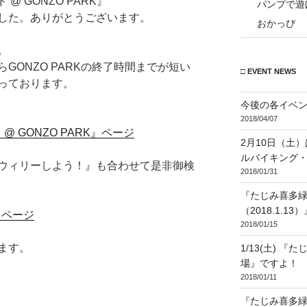
@ GONZO PARK』
パンプで遊ぼう!
した。ありがとうございます。
おかっぴ
。
GONZO PARKの終了時間までが短い
□ EVENT NEWS
っております。
今後の各イベ
2018/04/07
 GONZO PARK』ページ
2月10日（土
ルバイキング
ウィリーしよう！』も合わせて是非御検
2018/01/31
『たじみ喜多
（2018.1.1
』ページ
2018/01/15
ます。
1/13(土) 
場』ですよ！
2018/01/11
『たじみ喜多