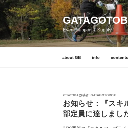
コ
ン
テ
GATAGOTO
ン
Event Support & Supply
ツ
へ
ス
キ
about GB
info
content
ッ
プ
投
2014/03/14
投稿者:
GATAGOTOBOX
稿
お知らせ：『スキ
日:
部定員に達しまし