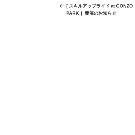
稿
の
[ スキルアップライド at GONZO
投
PARK ］開催のお知らせ
ナ
稿
ビ
ゲ
ー
シ
ョ
ン