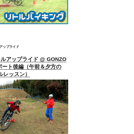
ルアップライド
キルアップライド @ GONZO
レポート後編（午前＆夕方の
ルレッスン）