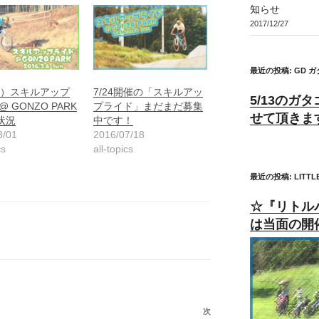
知らせ
2017/12/27
最近の投稿: GD 
（日）スキルアップ
7/24開催の「スキルアッ
5/13のガ
@ GONZO PARK
プライド」まだまだ募集
せて頂きま
状況
中です！
3/01
2016/07/18
cs
all-topics
最近の投稿: LITTL
☆『リトル
は当面の開
次
次