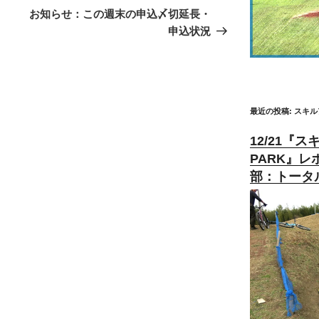
の
お知らせ：この週末の申込〆切延長・
投
申込状況
稿
最近の投稿: スキ
12/21『ス
PARK』
部：トータ