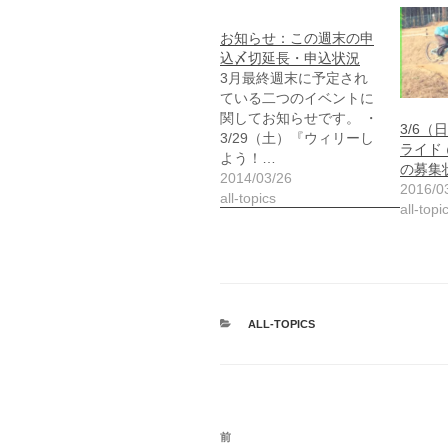
お知らせ：この週末の申
込〆切延長・申込状況
3月最終週末に予定され
ている二つのイベントに
関してお知らせです。 ・
3/6
3/29（土）『ウィリーし
ライド 
よう！…
の募集
2014/03/26
2016/0
all-topics
all-topi
カ
ALL-TOPICS
テ
ゴ
リ
ー
投
前
前