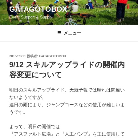
コ
GATAGOTOBOX
ン
Event Support & Supply
テ
ン
ツ
メニュー
へ
ス
キ
投
2015/09/11
投稿者:
GATAGOTOBOX
稿
ッ
9/12 スキルアップライドの開催内
日:
プ
容変更について
明日のスキルアップライド、天気予報では晴れは間違い
ないようですが、
連日の雨により、ジャンプコースなどの使用が難しいよ
うです。
よって、明日の開催では
『アスファルト広場』と『人工パンプ』を主に使用して