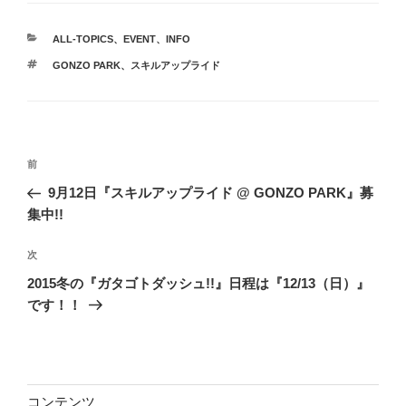
カ
ALL-TOPICS
、
EVENT
、
INFO
テ
タ
GONZO PARK
、
スキルアップライド
ゴ
グ
リ
ー
投
前
前
稿
の
9月12日『スキルアップライド @ GONZO PARK』募
ナ
投
集中!!
ビ
稿
ゲ
次
次
の
ー
2015冬の『ガタゴトダッシュ!!』日程は『12/13（日）』
投
シ
です！！
稿
ョ
ン
コンテンツ