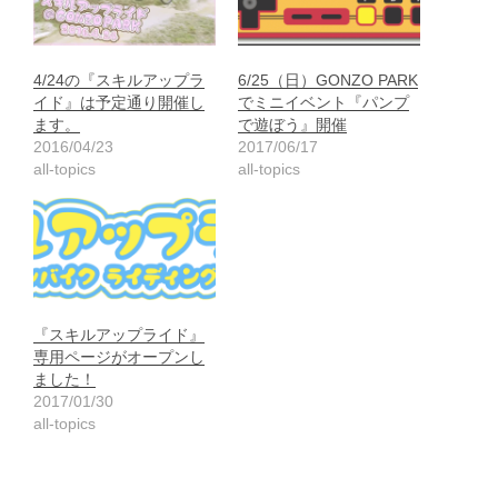
4/24の『スキルアップラ
6/25（日）GONZO PARK
イド』は予定通り開催し
でミニイベント『パンプ
ます。
で遊ぼう』開催
2016/04/23
2017/06/17
all-topics
all-topics
『スキルアップライド』
専用ページがオープンし
ました！
2017/01/30
all-topics