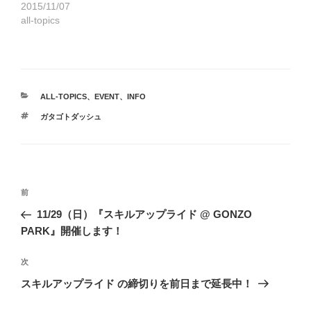
2015/11/07
all-topics
カ
ALL-TOPICS
、
EVENT
、
INFO
テ
タ
ガタゴトダッシュ
ゴ
グ
リ
ー
投
前
前
稿
の
11/29（日）『スキルアップライド @ GONZO
ナ
投
PARK』開催します！
ビ
稿
ゲ
次
次
の
ー
スキルアップライド の締切りを前日まで延長中！
投
シ