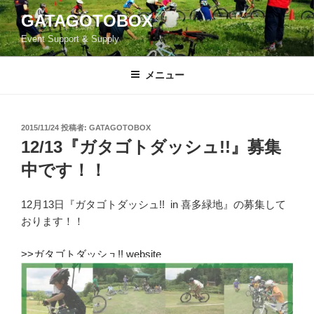
コ
GATAGOTOBOX
ン
Event Support & Supply
テ
ン
ツ
メニュー
へ
ス
キ
投
2015/11/24
投稿者:
GATAGOTOBOX
稿
ッ
12/13『ガタゴトダッシュ!!』募集
日:
プ
中です！！
12月13日『ガタゴトダッシュ!! in 喜多緑地』の募集して
おります！！
>>ガタゴトダッシュ!! website