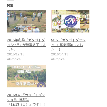
関連
2015年冬季『ガタゴトダ
5/15 『ガタゴトダッシ
ッシュ!!』が無事終了しま
ュ!!』募集開始しまし
した。
た！！
2015/12/15
2016/04/13
all-topics
all-topics
2015冬の『ガタゴトダッ
シュ!!』日程は
『12/13（日）』です！！