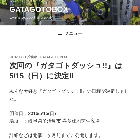
コ
GATAGOTOBOX
ン
Event Support & Supply
テ
ン
ツ
メニュー
へ
ス
キ
投
2016/03/21
投稿者:
GATAGOTOBOX
稿
ッ
次回の『ガタゴトダッシュ!!』は
日:
プ
5/15（日）に決定!!
みんな大好き『ガタゴトダッシュ!!』の日程が決定しまし
た。
開催日：2016/5/15(日)
場所 ：岐阜県多治見市 喜多緑地芝生広場
詳細などは開催一ヶ月前までに公開します。