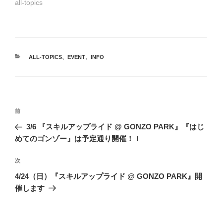
all-topics
カ
ALL-TOPICS
、
EVENT
、
INFO
テ
ゴ
リ
ー
投
前
前
稿
の
3/6 『スキルアップライド @ GONZO PARK』『はじ
ナ
投
めてのゴンゾー』は予定通り開催！！
ビ
稿
ゲ
次
次
の
ー
4/24（日）『スキルアップライド @ GONZO PARK』開
投
シ
催します
稿
ョ
ン