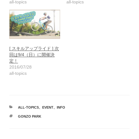
all-topics
all-topics
[ スキルアップライド ] 次
回は9/4（日）に開催決
定！
2016/07/28
all-topics
カ
ALL-TOPICS
、
EVENT
、
INFO
テ
タ
GONZO PARK
ゴ
グ
リ
ー