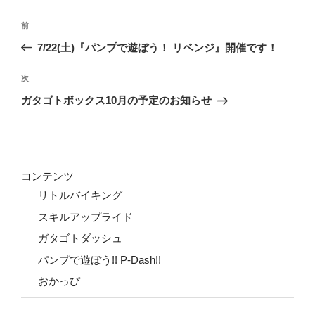
投
前
前
稿
の
7/22(土)『パンプで遊ぼう！ リベンジ』開催です！
ナ
投
ビ
稿
次
次
ゲ
の
ガタゴトボックス10月の予定のお知らせ
投
ー
稿
シ
ョ
ン
コンテンツ
リトルバイキング
スキルアップライド
ガタゴトダッシュ
パンプで遊ぼう!! P-Dash!!
おかっぴ