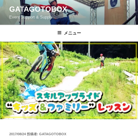
コ
GATAGOTOBOX
ン
Event Support & Supply
テ
ン
ツ
メニュー
へ
ス
キ
ッ
プ
投
2017/08/24
投稿者:
GATAGOTOBOX