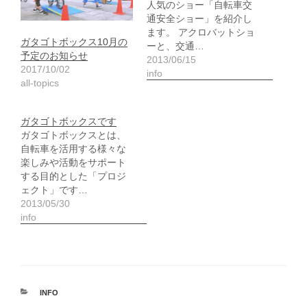
人気のショー「自転車交
通安全ショー」を紹介し
ます。 アクロバットショ
ガタゴトボックス10月の
ーと、交通…
予定のお知らせ
2013/06/15
2017/10/02
info
all-topics
ガタゴトボックスです
ガタゴトボックスとは、
自転車を活用する様々な
楽しみや活動をサポート
する目的とした「プロジ
ェクト」です…
2013/05/30
info
カ
INFO
テ