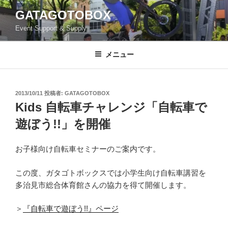
コ
GATAGOTOBOX
ン
Event Support & Supply
テ
ン
ツ
メニュー
へ
ス
キ
投
2013/10/11
投稿者:
GATAGOTOBOX
稿
ッ
Kids 自転車チャレンジ「自転車で
日:
プ
遊ぼう!!」を開催
お子様向け自転車セミナーのご案内です。
この度、ガタゴトボックスでは小学生向け自転車講習を
多治見市総合体育館さんの協力を得て開催します。
＞
『自転車で遊ぼう!!』ページ