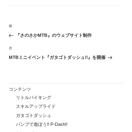
ゴ
リ
ー
投
前
前
稿
の
『さのさかMTB』のウェブサイト制作
ナ
投
ビ
稿
次
次
ゲ
の
MTBミニイベント『ガタゴトダッシュ!!』を開催
投
ー
稿
シ
ョ
ン
コンテンツ
リトルバイキング
スキルアップライド
ガタゴトダッシュ
パンプで遊ぼう!! P-Dash!!